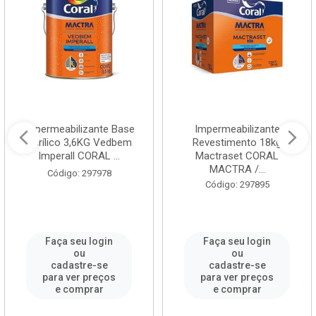
Impermeabilizante Base
Impermeabilizante
Acrílico 3,6KG Vedbem
Revestimento 18kg
Imperall CORAL ...
Mactraset CORAL
MACTRA /...
Código: 297978
Código: 297895
Faça seu login
Faça seu login
ou
ou
cadastre-se
cadastre-se
para ver preços
para ver preços
e comprar
e comprar