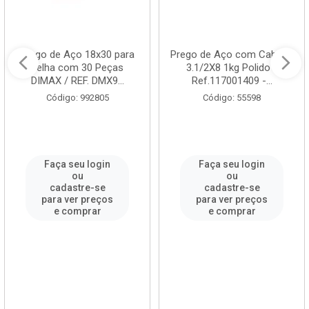
Prego de Aço 18x30 para
Prego de Aço com Cabeça
Telha com 30 Peças
3.1/2X8 1kg Polido -
DIMAX / REF. DMX9...
Ref.117001409 -...
Código: 992805
Código: 55598
Faça seu login
Faça seu login
ou
ou
cadastre-se
cadastre-se
para ver preços
para ver preços
e comprar
e comprar