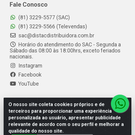
Fale Conosco
(81) 3229-5577 (SAC)
(81) 3229-5566 (Televendas)
sac@distacdistribuidora.com.br
Horário do atendimento do SAC - Segunda a
Sábado das 08:00 às 18:00hrs, exceto feriados
nacionais.
Instagram
Facebook
YouTube
O nosso site coleta cookies próprios e de
Distac Distribuidora - Av. Durval de Góes Monteiro, 7049
terceiros para proporcionar uma experiência
- Jardim Petrópolis - Maceió/AL - CEP 57061-000 - CNPJ
personalizada ao usuário, apresentar publicidade
08.072.649/0001-20
relevante de acordo com o seu perfil e melhorar a
qualidade do nosso site.