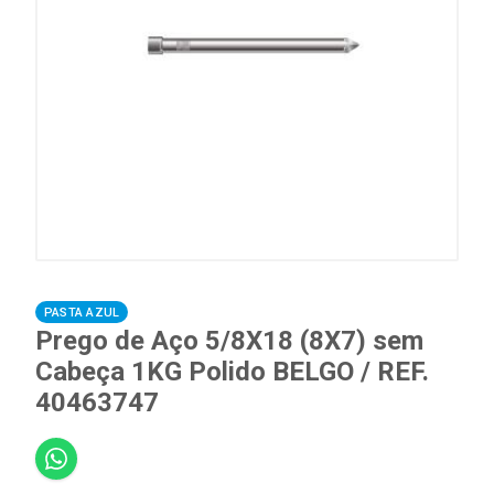
PASTA AZUL
Prego de Aço 5/8X18 (8X7) sem
Cabeça 1KG Polido BELGO / REF.
40463747