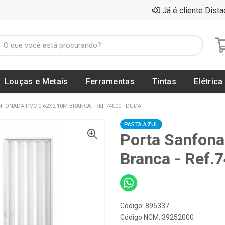
Já é cliente Dista
Louças e Metais
Ferramentas
Tintas
Elétrica
FONADA PVC 0,62X2,10M BRANCA - REF.74000 - DUDA
PASTA AZUL
Porta Sanfon
Branca - Ref.
Código: 895337
Código NCM: 39252000