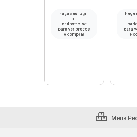
a seu login
Faça seu login
Faça 
ou
ou
adastre-se
cadastre-se
cada
a ver preços
para ver preços
para v
e comprar
e comprar
e c
Meus Pe