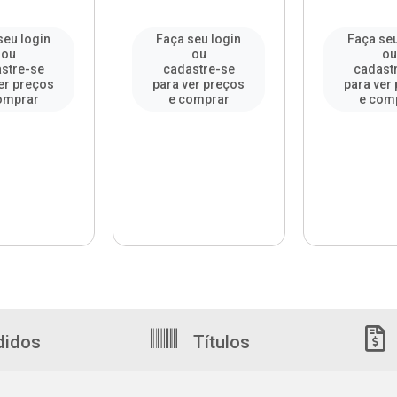
seu login
Faça seu login
Faça seu
ou
ou
o
stre-se
cadastre-se
cadast
er preços
para ver preços
para ver
omprar
e comprar
e com
didos
Títulos