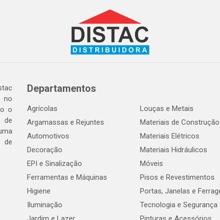
Departamentos
tac
a no
Agrícolas
Louças e Metais
do o
 de
Argamassas e Rejuntes
Materiais de Construção
 uma
Automotivos
Materiais Elétricos
e de
Decoração
Materiais Hidráulicos
EPI e Sinalização
Móveis
Ferramentas e Máquinas
Pisos e Revestimentos
Higiene
Portas, Janelas e Ferra
Iluminação
Tecnologia e Segurança
Jardim e Lazer
Pinturas e Acessórios