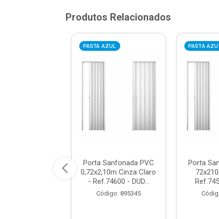
Produtos Relacionados
VERMELHA
PASTA AZUL
PASTA AZU
 Sanfonada PVC
Porta Sanfonada PVC
Porta Sa
cm Inova Cinza
0,72x2,10m Cinza Claro
72x210
MA / REF. 50...
- Ref.74600 - DUD...
Ref.74
digo: 311006
Código: 895345
Códig