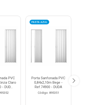
PASTA AZUL
PASTA AZUL
onada PVC
Porta Sanfonada PVC
Porta Sanfon
inza Claro
0,84x2,10m Bege -
0,84x2,10m Br
 - DUD...
Ref.74900 - DUDA
Ref.74800 -
895352
Código: 895351
Código: 89