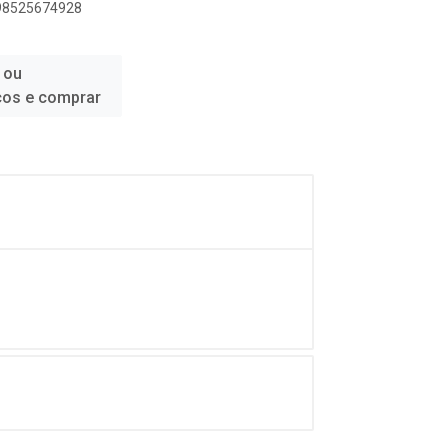
898525674928
 ou
ços e comprar