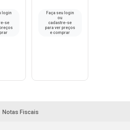
 login
Faça seu login
Faça seu l
u
ou
ou
re-se
cadastre-se
cadastre-
 preços
para ver preços
para ver pr
prar
e comprar
e compr
Notas Fiscais