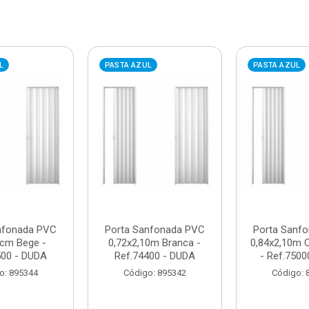
L
PASTA AZUL
PASTA AZUL
nfonada PVC
Porta Sanfonada PVC
Porta Sanf
cm Bege -
0,72x2,10m Branca -
0,84x2,10m C
500 - DUDA
Ref.74400 - DUDA
- Ref.75000
o: 895344
Código: 895342
Código: 