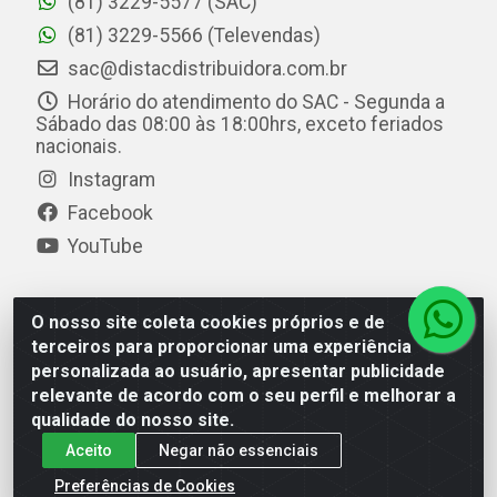
(81) 3229-5577 (SAC)
(81) 3229-5566 (Televendas)
sac@distacdistribuidora.com.br
Horário do atendimento do SAC - Segunda a
Sábado das 08:00 às 18:00hrs, exceto feriados
nacionais.
Instagram
Facebook
YouTube
O nosso site coleta cookies próprios e de
Distac Distribuidora - Av. Durval de Góes Monteiro, 7049
terceiros para proporcionar uma experiência
- Jardim Petrópolis - Maceió/AL - CEP 57061-000 - CNPJ
personalizada ao usuário, apresentar publicidade
08.072.649/0001-20
relevante de acordo com o seu perfil e melhorar a
qualidade do nosso site.
Aceito
Negar não essenciais
Preferências de Cookies