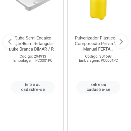
Cuba Semi Encaixe
Pulverizador Plástico de
58,5x46cm Retangular
Compressão Prévia 1,5L
Duke Branca DIMAR / R...
Manual FERTA...
Código: 294913
Código: 301693
Embalagem: PC0001PC
Embalagem: PC0001PC
Entre ou
Entre ou
cadastre-se
cadastre-se