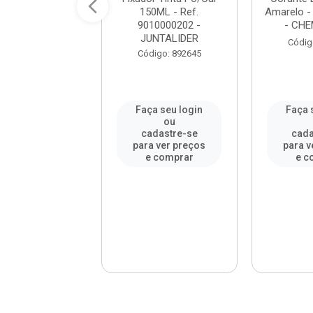
mico 3 Peças
150ML - Ref.
Amarelo -
 TIGRE / REF.
9010000202 -
- CH
6154100...
JUNTALIDER
Códig
digo: 89616
Código: 892645
a seu login
Faça seu login
Faça 
ou
ou
adastre-se
cadastre-se
cada
a ver preços
para ver preços
para v
e comprar
e comprar
e c