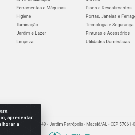
Ferramentas e Máquinas
Pisos e Revestimentos
Higiene
Portas, Janelas e Ferra
Iluminação
Tecnologia e Segurança
Jardim e Lazer
Pinturas e Acessórios
Limpeza
Utilidades Domésticas
para
io, apresentar
elhorar a
val de Góes Monteiro, 7049 - Jardim Petrópolis - Maceió/AL - CEP 5706