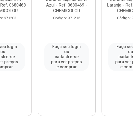
 Ref. 0680468
Azul - Ref. 0680469 -
Laranja - Ref
EMICOLOR
CHEMICOLOR
CHEMI
o: 971203
Código: 971215
Código: 
seu login
Faça seu login
Faça seu
ou
ou
o
stre-se
cadastre-se
cadast
er preços
para ver preços
para ver
omprar
e comprar
e com