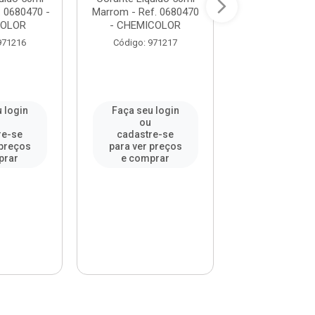
. 0680470 -
Marrom - Ref. 0680470
Ocre - Ref. 06
COLOR
- CHEMICOLOR
CHEMICO
971216
Código: 971217
Código: 97
 login
Faça seu login
Faça seu l
u
ou
ou
re-se
cadastre-se
cadastre-
 preços
para ver preços
para ver pr
prar
e comprar
e compr