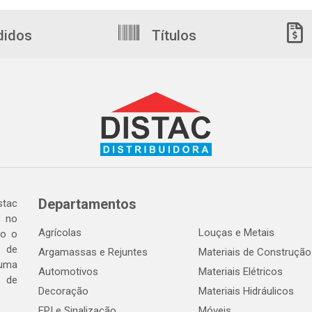
didos
Títulos
Departamentos
tac
a no
Agrícolas
Louças e Metais
do o
 de
Argamassas e Rejuntes
Materiais de Construção
 uma
Automotivos
Materiais Elétricos
e de
Decoração
Materiais Hidráulicos
EPI e Sinalização
Móveis