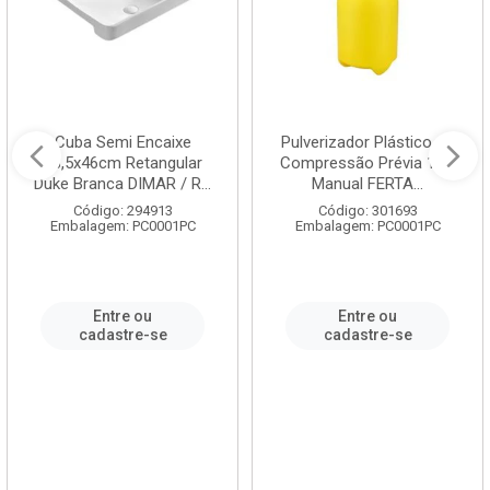
Cuba Semi Encaixe
Pulverizador Plástico de
58,5x46cm Retangular
Compressão Prévia 1,5L
Duke Branca DIMAR / R...
Manual FERTA...
Código: 294913
Código: 301693
Embalagem: PC0001PC
Embalagem: PC0001PC
Entre ou
Entre ou
cadastre-se
cadastre-se