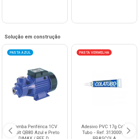
Solução em construção
PASTA AZUL
PASTA VERMELHA
Bomba Periférica 1CV
Adesivo PVC 17g Cola
Bivolt QB80 Azul e Preto
Tubo - Ref. 3130009 -
DIMAX / REF. D...
BRASCOLA