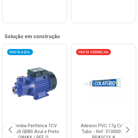
Solução em construção
PASTA AZUL
PASTA VERMELHA
Bomba Periférica 1CV
Adesivo PVC 17g Cola
Bivolt QB80 Azul e Preto
Tubo - Ref. 3130009 -
DIMAX / REF. D...
BRASCOLA