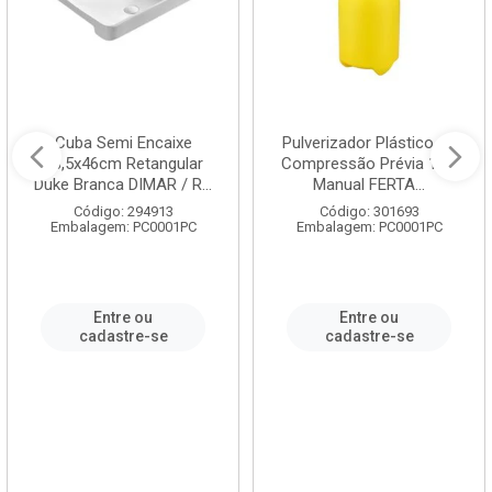
Cuba Semi Encaixe
Pulverizador Plástico de
58,5x46cm Retangular
Compressão Prévia 1,5L
Duke Branca DIMAR / R...
Manual FERTA...
Código: 294913
Código: 301693
Embalagem: PC0001PC
Embalagem: PC0001PC
Entre ou
Entre ou
cadastre-se
cadastre-se