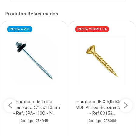
Produtos Relacionados
PASTA AZUL
PASTA VERMELHA
Parafuso de Telha
Parafuso JFIX 5,0x50mm
Galvanizado 5/16x110mm
MDF Philips Bicromatizado
- Ref. 3PA-110C - N...
- Ref.03153...
Código: 954045
Código: 926086