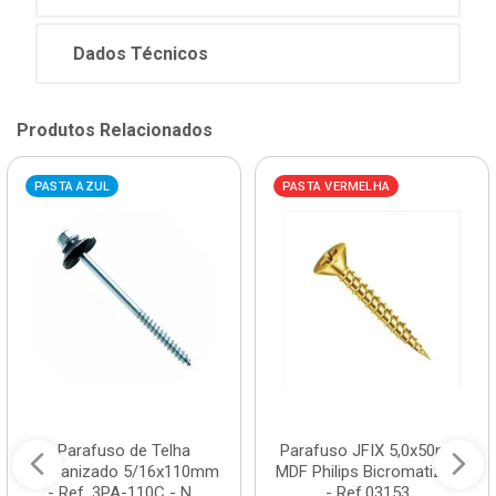
Dados Técnicos
Produtos Relacionados
PASTA AZUL
PASTA VERMELHA
Parafuso de Telha
Parafuso JFIX 5,0x50mm
Galvanizado 5/16x110mm
MDF Philips Bicromatizado
- Ref. 3PA-110C - N...
- Ref.03153...