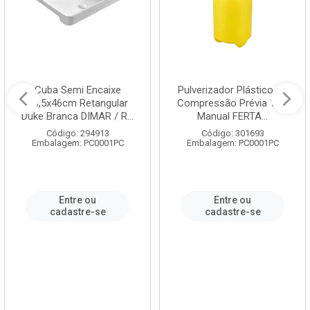
Cuba Semi Encaixe
Pulverizador Plástico de
58,5x46cm Retangular
Compressão Prévia 1,5L
Duke Branca DIMAR / R...
Manual FERTA...
Código: 294913
Código: 301693
Embalagem: PC0001PC
Embalagem: PC0001PC
Entre ou
Entre ou
cadastre-se
cadastre-se