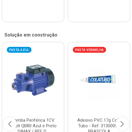
Solução em construção
PASTA AZUL
PASTA VERMELHA
Bomba Periférica 1CV
Adesivo PVC 17g Cola
Bivolt QB80 Azul e Preto
Tubo - Ref. 3130009 -
DIMAX / REF. D...
BRASCOLA