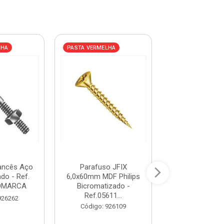
LHA
PASTA VERMELHA
PASTA VERMELHA
ancês Aço
Parafuso JFIX
Parafuso Sex
do - Ref.
6,0x60mm MDF Philips
Aço 1/4x50 
JOMARCA
Bicromatizado -
Soberba Zinc
Ref.05611...
Ref.04...
926262
Código: 926109
Código: 92