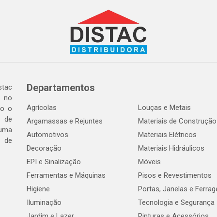
Departamentos
tac
a no
Agrícolas
Louças e Metais
do o
 de
Argamassas e Rejuntes
Materiais de Construção
 uma
Automotivos
Materiais Elétricos
e de
Decoração
Materiais Hidráulicos
EPI e Sinalização
Móveis
Ferramentas e Máquinas
Pisos e Revestimentos
Higiene
Portas, Janelas e Ferra
Iluminação
Tecnologia e Segurança
Jardim e Lazer
Pinturas e Acessórios