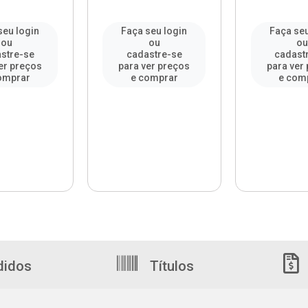
seu login
Faça seu login
Faça seu
ou
ou
o
stre-se
cadastre-se
cadast
er preços
para ver preços
para ver
omprar
e comprar
e com
didos
Títulos