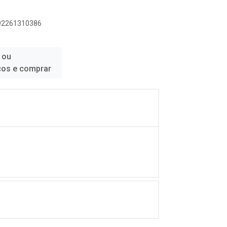
892261310386
 ou
ços e comprar