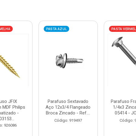
MELHA
PASTA AZUL
PASTA VERME
uso JFIX
Parafuso Sextavado
Parafuso Fr
 MDF Philips
Aço 12x3/4 Flangeado
1/4x3 Zinca
atizado -
Broca Zincado - Ref....
05414 - 
03153...
Código: 919497
Código: 
o: 926086