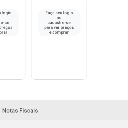
 login
Faça seu login
Faça seu l
u
ou
ou
re-se
cadastre-se
cadastre-
 preços
para ver preços
para ver pr
prar
e comprar
e compr
Notas Fiscais