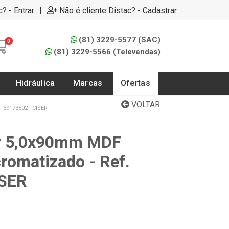
|
c? - Entrar
Não é cliente Distac? - Cadastrar
(81) 3229-5577 (SAC)
0
(81) 3229-5566 (Televendas)
Hidráulica
Marcas
Ofertas
VOLTAR
39173502 - CISER
er 5,0x90mm MDF
cromatizado - Ref.
ISER