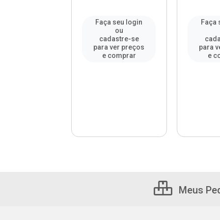
a seu login
Faça seu login
Faça 
ou
ou
adastre-se
cadastre-se
cada
a ver preços
para ver preços
para v
e comprar
e comprar
e c
Meus Pe