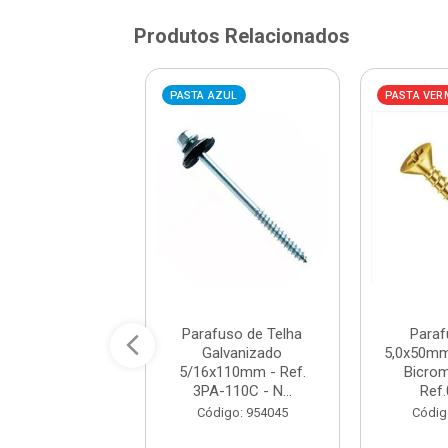
Produtos Relacionados
VERMELHA
PASTA AZUL
PASTA VER
rafuso JFIX
Parafuso de Telha
Paraf
mm MDF Philips
Galvanizado
5,0x50mm
romatizado -
5/16x110mm - Ref.
Bicrom
ef.03152...
3PA-110C - N...
Ref.
digo: 926085
Código: 954045
Códig