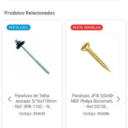
Produtos Relacionados
PASTA AZUL
PASTA VERMELHA
Parafuso de Telha
Parafuso JFIX 5,0x50mm
Galvanizado 5/16x110mm
MDF Philips Bicromatizado
- Ref. 3PA-110C - N...
- Ref.03153...
Código: 954045
Código: 926086