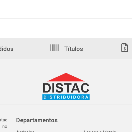
didos
Títulos
Departamentos
tac
a no