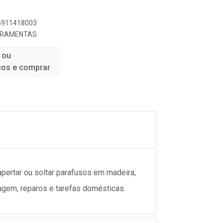
85911418003
ERRAMENTAS
 ou
ços e comprar
 apertar ou soltar parafusos em madeira,
tagem, reparos e tarefas domésticas.