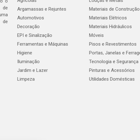
Agrícolas
Louças e Metais
do o
 de
Argamassas e Rejuntes
Materiais de Construção
 uma
Automotivos
Materiais Elétricos
e de
Decoração
Materiais Hidráulicos
EPI e Sinalização
Móveis
Ferramentas e Máquinas
Pisos e Revestimentos
Higiene
Portas, Janelas e Ferra
Iluminação
Tecnologia e Segurança
Jardim e Lazer
Pinturas e Acessórios
Limpeza
Utilidades Domésticas