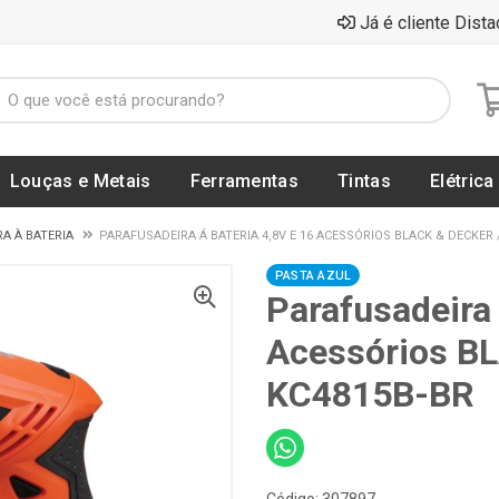
Já é cliente Dista
Louças e Metais
Ferramentas
Tintas
Elétrica
A À BATERIA
PARAFUSADEIRA Á BATERIA 4,8V E 16 ACESSÓRIOS BLACK & DECKER /
PASTA AZUL
Parafusadeira 
Acessórios B
KC4815B-BR