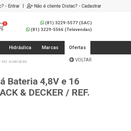
|
c? - Entrar
Não é cliente Distac? - Cadastrar
(81) 3229-5577 (SAC)
0
(81) 3229-5566 (Televendas)
Hidráulica
Marcas
Ofertas
VOLTAR
 REF. KC4815B-BR
á Bateria 4,8V e 16
LACK & DECKER / REF.