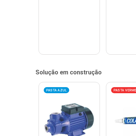
Solução em construção
ELHA
PASTA AZUL
PASTA VERM