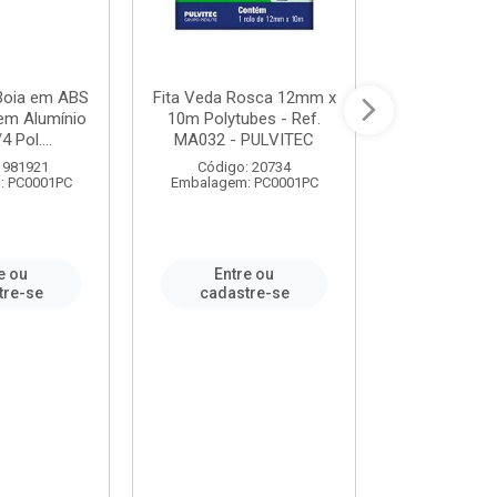
 Boia em ABS
Fita Veda Rosca 12mm x
Tê Soldável
em Alumínio
10m Polytubes - Ref.
Ref.222002
4 Pol....
MA032 - PULVITEC
 981921
Código: 20734
Código:
: PC0001PC
Embalagem: PC0001PC
Embalagem:
e ou
Entre ou
Entr
tre-se
cadastre-se
cadast