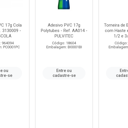
VC 17g Cola
Adesivo PVC 17g
Torneira de
. 3130009 -
Polytubes - Ref. AA014 -
com Haste 
SCOLA
PULVITEC
1/2 e 3/
: 964094
Código: 18604
Código:
: PC0001PC
Embalagem: BI0001BI
Embalagem
re ou
Entre ou
Entr
tre-se
cadastre-se
cadas