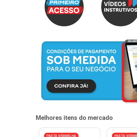
Melhores itens do mercado
ELHA
PASTA VERMELHA
PASTA VERM