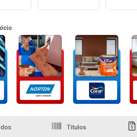
ócio
idos
Títulos