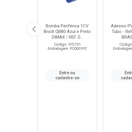
ável em PVC
Bomba Periférica 1CV
Adesivo P
ORTLEV / REF.
Bivolt QB80 Azul e Preto
Tubo - Ref
10129
DIMAX / REF. D...
BRA
: 995336
Código: 972751
Código
m: PC0001PC
Embalagem: PC0001PC
Embalagem
re ou
Entre ou
Ent
stre-se
cadastre-se
cadas