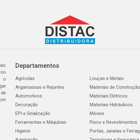
Departamentos
tac
 no
Agrícolas
Louças e Metais
o o
gar
Argamassas e Rejuntes
Materiais de Construçã
 de
Automotivos
Materiais Elétricos
com
Decoração
Materiais Hidráulicos
EPI e Sinalização
Móveis
Ferramentas e Máquinas
Pisos e Revestimentos
Higiene
Portas, Janelas e Ferra
Iluminação
Tecnologia e Segurança