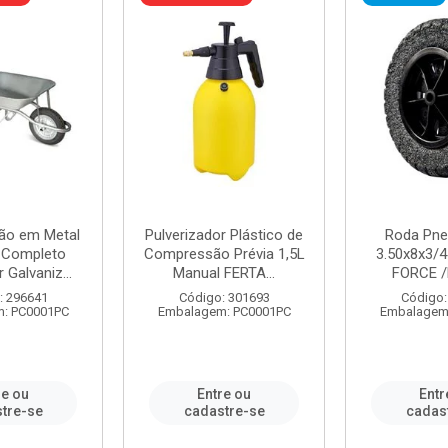
ão em Metal
Pulverizador Plástico de
Roda Pne
s Completo
Compressão Prévia 1,5L
3.50x8x3/4
 Galvaniz...
Manual FERTA...
FORCE /
: 296641
Código: 301693
Código:
: PC0001PC
Embalagem: PC0001PC
Embalagem
re ou
Entre ou
Entr
tre-se
cadastre-se
cadas