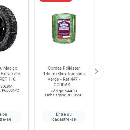
u Maciço
Cordas Poliéster
Furadeira de
 Extraforte
14mmx85m Trançada
Polegadas 
REF. 116
Verde - Ref.447 -
Velocidad
CORDAS ...
 302861
Código:
: PC0001PC
Embalagem:
Código: 944071
Embalagem: ROL85MT
e ou
Entre ou
Entr
tre-se
cadastre-se
cadast