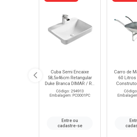
 Nivela Piso
Cuba Semi Encaixe
Carro de M
0 Peças Eco
58,5x46cm Retangular
60 Litro
TAG / REF...
Duke Branca DIMAR / R...
Construtor
: 982306
Código: 294913
Código
m: PT0050PC
Embalagem: PC0001PC
Embalagem
re ou
Entre ou
Ent
stre-se
cadastre-se
cadas