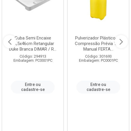
Cuba Semi Encaixe
Pulverizador Plástico de
58,5x46cm Retangular
Compressão Prévia 1,5L
Duke Branca DIMAR / R...
Manual FERTA...
Código: 294913
Código: 301693
Embalagem: PC0001PC
Embalagem: PC0001PC
Entre ou
Entre ou
cadastre-se
cadastre-se