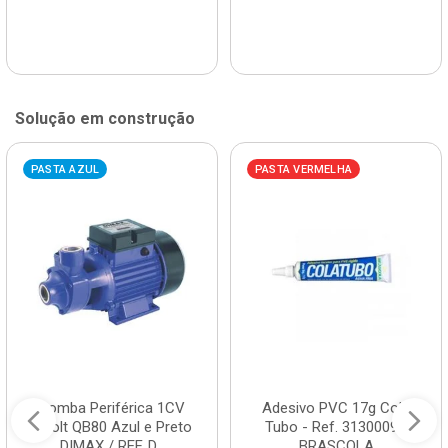
Solução em construção
PASTA AZUL
PASTA VERMELHA
Bomba Periférica 1CV
Adesivo PVC 17g Cola
Bivolt QB80 Azul e Preto
Tubo - Ref. 3130009 -
DIMAX / REF. D...
BRASCOLA