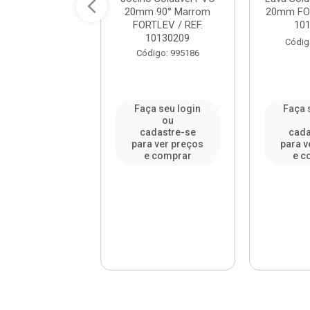
em PVC 32mmx1
20mm 90° Marrom
20mm FOR
RTLEV / REF. 1...
FORTLEV / REF.
10
10130209
digo: 995192
Códig
Código: 995186
a seu login
Faça seu login
Faça 
ou
ou
adastre-se
cadastre-se
cada
a ver preços
para ver preços
para v
e comprar
e comprar
e c