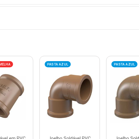
MELHA
PASTA AZUL
PASTA AZUL
dável em PVC
Joelho Soldável PVC
Joelho Sol