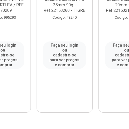
TLEV / REF.
25mm 90g -
20mm 9
170209
Ref.22150260 - TIGRE
Ref.2215021
o: 995290
Código: 43240
Código:
seu login
Faça seu login
Faça seu
ou
ou
o
stre-se
cadastre-se
cadast
er preços
para ver preços
para ver
omprar
e comprar
e com