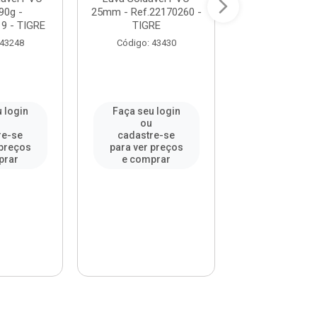
0g -
25mm - Ref.22170260 -
20mm FORTLEV
9 - TIGRE
TIGRE
1025020
 43248
Código: 43430
Código: 99
 login
Faça seu login
Faça seu l
u
ou
ou
re-se
cadastre-se
cadastre-
 preços
para ver preços
para ver pr
prar
e comprar
e compr