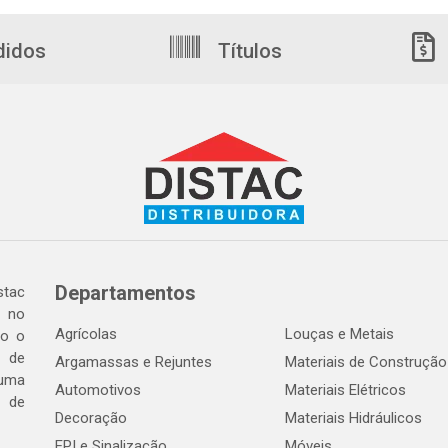
didos
Títulos
Departamentos
tac
a no
Agrícolas
Louças e Metais
do o
 de
Argamassas e Rejuntes
Materiais de Construção
 uma
Automotivos
Materiais Elétricos
e de
Decoração
Materiais Hidráulicos
EPI e Sinalização
Móveis