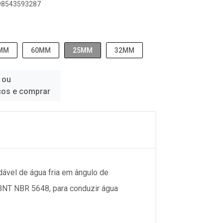
898543593287
MM
60MM
25MM
32MM
 ou
ços e comprar
dável de água fria em ângulo de
BNT NBR 5648, para conduzir água