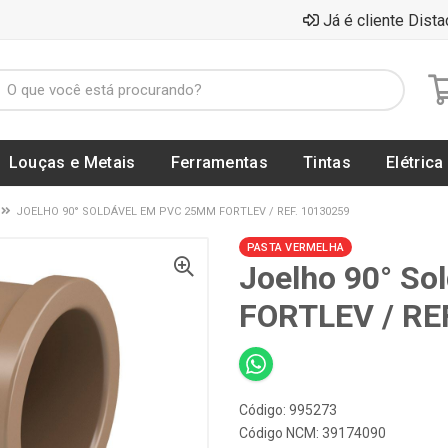
Já é cliente Dista
Louças e Metais
Ferramentas
Tintas
Elétrica
JOELHO 90° SOLDÁVEL EM PVC 25MM FORTLEV / REF. 10130259
PASTA VERMELHA
Joelho 90° S
FORTLEV / RE
Código: 995273
Código NCM: 39174090