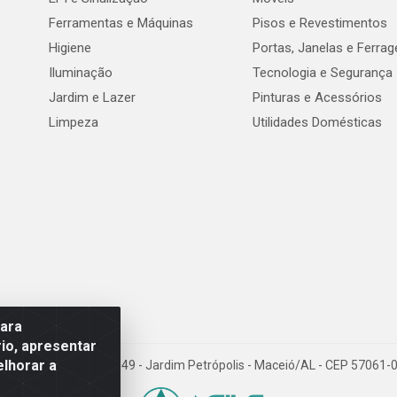
Ferramentas e Máquinas
Pisos e Revestimentos
Higiene
Portas, Janelas e Ferra
Iluminação
Tecnologia e Segurança
Jardim e Lazer
Pinturas e Acessórios
Limpeza
Utilidades Domésticas
para
io, apresentar
elhorar a
val de Góes Monteiro, 7049 - Jardim Petrópolis - Maceió/AL - CEP 5706