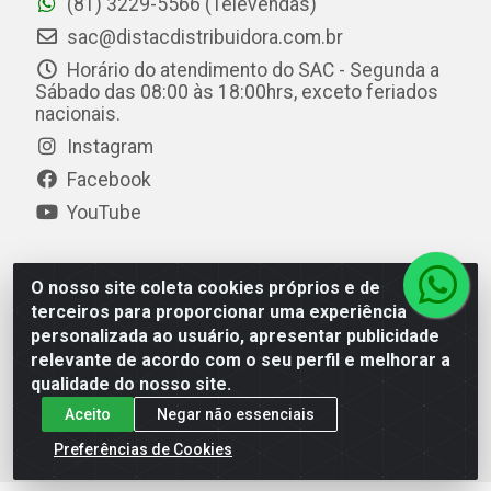
(81) 3229-5566 (Televendas)
sac@distacdistribuidora.com.br
Horário do atendimento do SAC - Segunda a
Sábado das 08:00 às 18:00hrs, exceto feriados
nacionais.
Instagram
Facebook
YouTube
O nosso site coleta cookies próprios e de
Distac Distribuidora - Av. Durval de Góes Monteiro, 7049
terceiros para proporcionar uma experiência
- Jardim Petrópolis - Maceió/AL - CEP 57061-000 - CNPJ
personalizada ao usuário, apresentar publicidade
08.072.649/0001-20
relevante de acordo com o seu perfil e melhorar a
qualidade do nosso site.
Aceito
Negar não essenciais
Preferências de Cookies