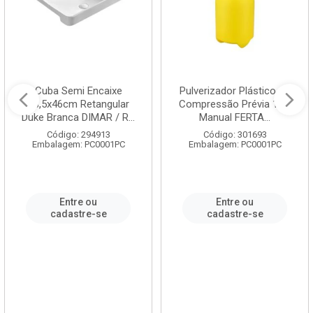
Cuba Semi Encaixe
Pulverizador Plástico de
58,5x46cm Retangular
Compressão Prévia 1,5L
Duke Branca DIMAR / R...
Manual FERTA...
Código: 294913
Código: 301693
Embalagem: PC0001PC
Embalagem: PC0001PC
Entre ou
Entre ou
cadastre-se
cadastre-se