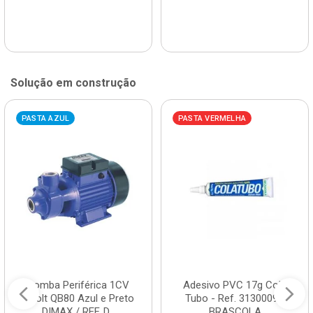
Solução em construção
PASTA AZUL
PASTA VERMELHA
Bomba Periférica 1CV
Adesivo PVC 17g Cola
Bivolt QB80 Azul e Preto
Tubo - Ref. 3130009 -
DIMAX / REF. D...
BRASCOLA