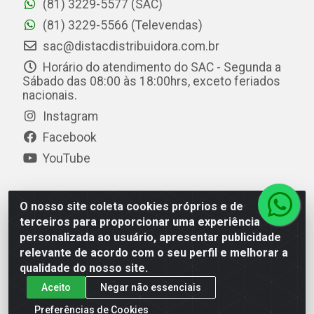
(81) 3229-5577 (SAC)
(81) 3229-5566 (Televendas)
sac@distacdistribuidora.com.br
Horário do atendimento do SAC - Segunda a
Sábado das 08:00 às 18:00hrs, exceto feriados
nacionais.
Instagram
Facebook
YouTube
O nosso site coleta cookies próprios e de
Distac Distribuidora - Av. Durval de Góes Monteiro, 7049
terceiros para proporcionar uma experiência
- Jardim Petrópolis - Maceió/AL - CEP 57061-000 - CNPJ
personalizada ao usuário, apresentar publicidade
08.072.649/0001-20
relevante de acordo com o seu perfil e melhorar a
qualidade do nosso site.
Aceito
Negar não essenciais
Preferências de Cookies