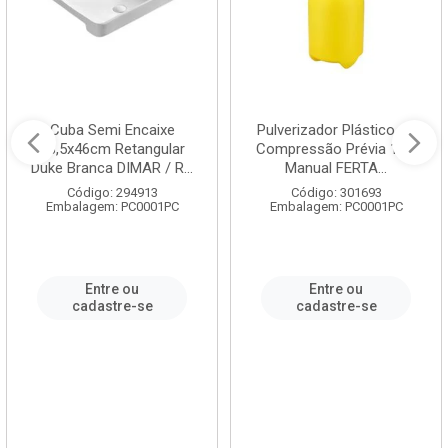
Cuba Semi Encaixe
Pulverizador Plástico de
58,5x46cm Retangular
Compressão Prévia 1,5L
Duke Branca DIMAR / R...
Manual FERTA...
Código: 294913
Código: 301693
Embalagem: PC0001PC
Embalagem: PC0001PC
Entre ou
Entre ou
cadastre-se
cadastre-se