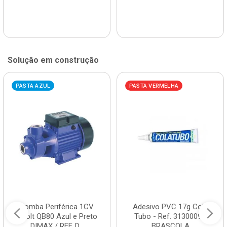
Solução em construção
PASTA AZUL
PASTA VERMELHA
Bomba Periférica 1CV
Adesivo PVC 17g Cola
Bivolt QB80 Azul e Preto
Tubo - Ref. 3130009 -
DIMAX / REF. D...
BRASCOLA