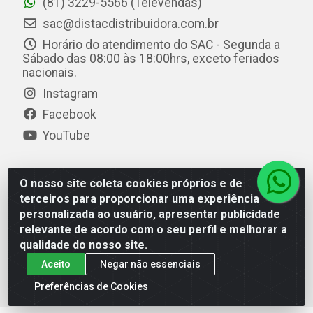
(81) 3229-5566 (Televendas)
sac@distacdistribuidora.com.br
Horário do atendimento do SAC - Segunda a
Sábado das 08:00 às 18:00hrs, exceto feriados
nacionais.
Instagram
Facebook
YouTube
O nosso site coleta cookies próprios e de
Distac Distribuidora - Av. Durval de Góes Monteiro, 7049
terceiros para proporcionar uma experiência
- Jardim Petrópolis - Maceió/AL - CEP 57061-000 - CNPJ
personalizada ao usuário, apresentar publicidade
08.072.649/0001-20
relevante de acordo com o seu perfil e melhorar a
qualidade do nosso site.
Aceito
Negar não essenciais
Preferências de Cookies