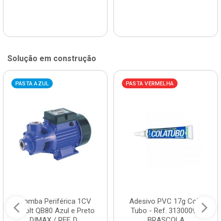
Solução em construção
PASTA AZUL
PASTA VERMELHA
Bomba Periférica 1CV
Adesivo PVC 17g Cola
Bivolt QB80 Azul e Preto
Tubo - Ref. 3130009 -
DIMAX / REF. D...
BRASCOLA