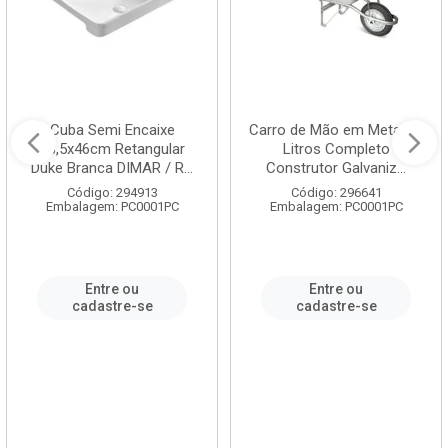
Cuba Semi Encaixe
Carro de Mão em Metal 60
58,5x46cm Retangular
Litros Completo
Duke Branca DIMAR / R...
Construtor Galvaniz...
Código: 294913
Código: 296641
Embalagem: PC0001PC
Embalagem: PC0001PC
Entre ou
Entre ou
cadastre-se
cadastre-se