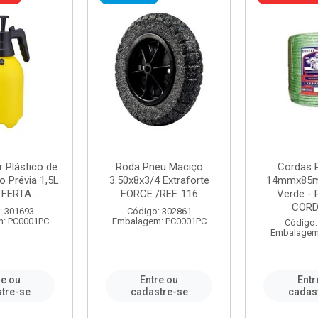
r Plástico de
Roda Pneu Maciço
Cordas P
 Prévia 1,5L
3.50x8x3/4 Extraforte
14mmx85m
FERTA...
FORCE /REF. 116
Verde - 
CORDA
: 301693
Código: 302861
: PC0001PC
Embalagem: PC0001PC
Código:
Embalagem
re ou
Entre ou
Entr
tre-se
cadastre-se
cadas