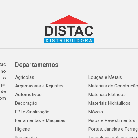
Departamentos
tac
 no
Agrícolas
Louças e Metais
o o
gar
Argamassas e Rejuntes
Materiais de Construçã
 de
Automotivos
Materiais Elétricos
com
Decoração
Materiais Hidráulicos
EPI e Sinalização
Móveis
Ferramentas e Máquinas
Pisos e Revestimentos
Higiene
Portas, Janelas e Ferra
Iluminação
Tecnologia e Segurança