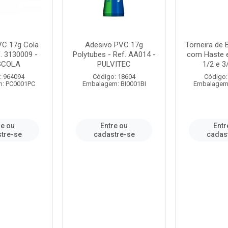
VC 17g Cola
Adesivo PVC 17g
Torneira de
. 3130009 -
Polytubes - Ref. AA014 -
com Haste 
SCOLA
PULVITEC
1/2 e 3/
: 964094
Código: 18604
Código:
: PC0001PC
Embalagem: BI0001BI
Embalagem
re ou
Entre ou
Entr
tre-se
cadastre-se
cadas