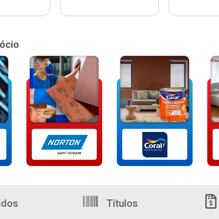
ócio
idos
Títulos