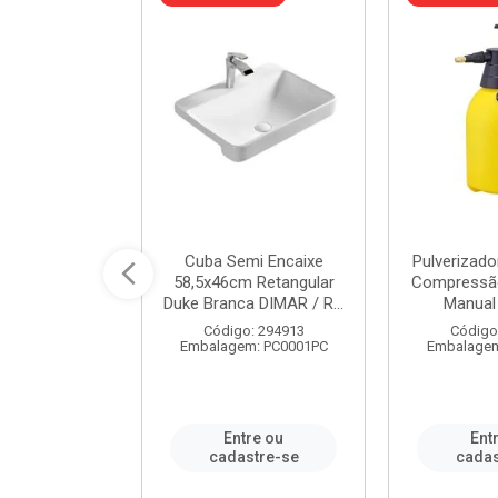
 Rede Aço
Cuba Semi Encaixe
Pulverizado
0 Zincado 12
58,5x46cm Retangular
Compressão
f.91610 - ...
Duke Branca DIMAR / R...
Manual 
o: 18790
Código: 294913
Código
m: SC0012PA
Embalagem: PC0001PC
Embalagem
re ou
Entre ou
Ent
stre-se
cadastre-se
cadas