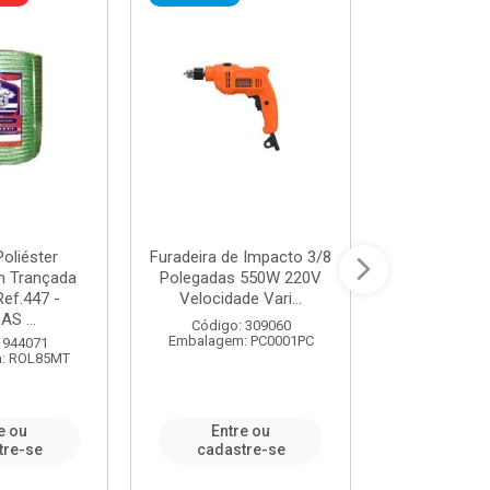
oliéster
Furadeira de Impacto 3/8
Tomada em B
 Trançada
Polegadas 550W 220V
2P+T 20A Ne
Ref.447 -
Velocidade Vari...
/ REF. 
S ...
Código: 309060
Código:
Embalagem: PC0001PC
Embalagem:
 944071
: ROL85MT
e ou
Entre ou
Entr
tre-se
cadastre-se
cadast