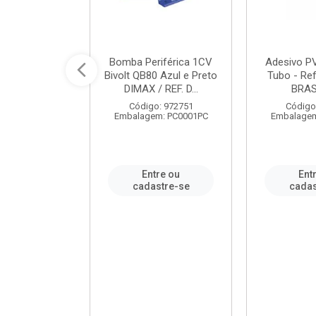
ável em PVC
Bomba Periférica 1CV
Adesivo P
ORTLEV / REF.
Bivolt QB80 Azul e Preto
Tubo - Ref
10129
DIMAX / REF. D...
BRA
: 995336
Código: 972751
Código
m: PC0001PC
Embalagem: PC0001PC
Embalagem
re ou
Entre ou
Ent
stre-se
cadastre-se
cadas