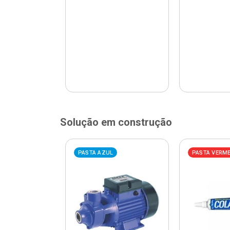
Solução em construção
ELHA
PASTA AZUL
PASTA VERM