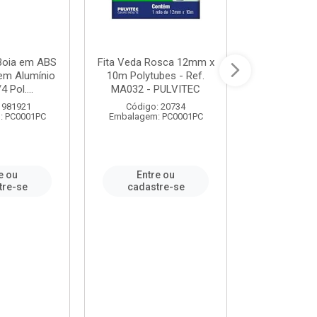
 Boia em ABS
Fita Veda Rosca 12mm x
Tê Soldável
em Alumínio
10m Polytubes - Ref.
Ref.222002
4 Pol....
MA032 - PULVITEC
 981921
Código: 20734
Código:
: PC0001PC
Embalagem: PC0001PC
Embalagem:
e ou
Entre ou
Entr
tre-se
cadastre-se
cadast