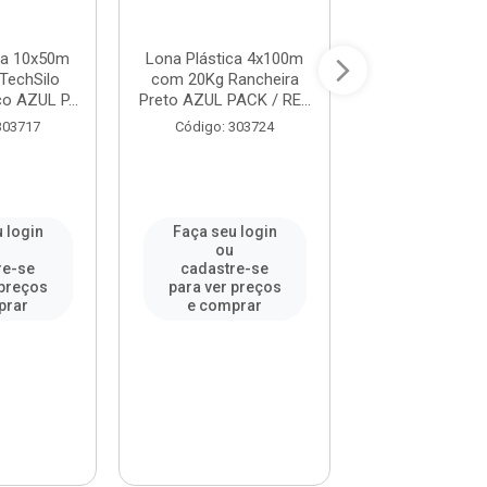
ca 10x50m
Lona Plástica 4x100m
Lona Plástica
TechSilo
com 20Kg Rancheira
com 40Kg Ran
o AZUL P...
Preto AZUL PACK / RE...
Preto AZUL PACK
303717
Código: 303724
Código: 30
 login
Faça seu login
Faça seu l
u
ou
ou
re-se
cadastre-se
cadastre-
 preços
para ver preços
para ver pr
prar
e comprar
e compr