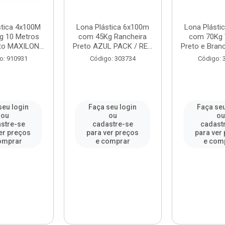
stica 4x100M
Lona Plástica 6x100m
Lona Plásti
g 10 Metros
com 45Kg Rancheira
com 70Kg 
to MAXILON...
Preto AZUL PACK / RE...
Preto e Branc
o: 910931
Código: 303734
Código: 
seu login
Faça seu login
Faça seu
ou
ou
o
stre-se
cadastre-se
cadast
er preços
para ver preços
para ver
omprar
e comprar
e com