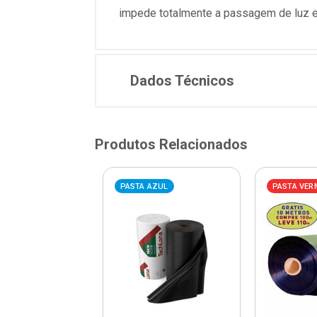
impede totalmente a passagem de luz ev
Dados Técnicos
Produtos Relacionados
AZUL
PASTA AZUL
PASTA VER