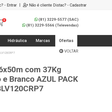
|
c? - Entrar
Não é cliente Distac? - Cadastrar
(81) 3229-5577 (SAC)
0
(81) 3229-5566 (Televendas)
Hidráulica
Marcas
Ofertas
VOLTAR
BLV120CRP7
a 6x50m com 37Kg
o e Branco AZUL PACK
BLV120CRP7