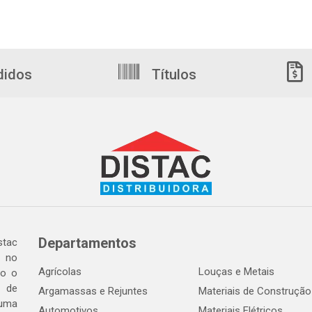
didos
Títulos
Departamentos
tac
a no
Agrícolas
Louças e Metais
do o
 de
Argamassas e Rejuntes
Materiais de Construção
 uma
Automotivos
Materiais Elétricos