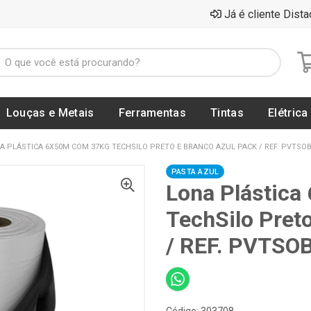
Já é cliente Dista
Louças e Metais
Ferramentas
Tintas
Elétrica
A PLÁSTICA 6X50M COM 37KG TECHSILO PRETO E BRANCO AZUL PACK / REF. PVTSO
PASTA AZUL
Lona Plástic
TechSilo Pret
/ REF. PVTSO