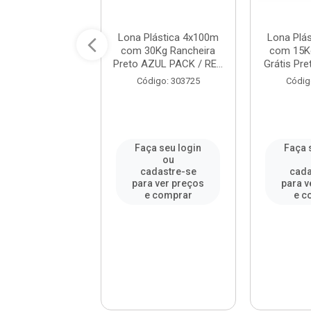
lástica 4x100m
Lona Plástica 4x100m
Lona Plá
38Kg TechSilo
com 30Kg Rancheira
com 15K
 Branco AZUL P...
Preto AZUL PACK / RE...
Grátis Pre
digo: 303702
Código: 303725
Códig
a seu login
Faça seu login
Faça 
ou
ou
adastre-se
cadastre-se
cada
a ver preços
para ver preços
para v
e comprar
e comprar
e c