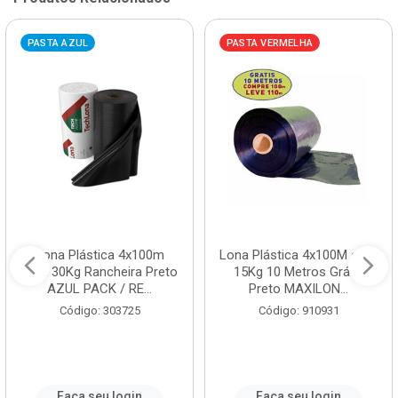
PASTA AZUL
PASTA VERMELHA
Lona Plástica 4x100m
Lona Plástica 4x100M com
com 30Kg Rancheira Preto
15Kg 10 Metros Grátis
AZUL PACK / RE...
Preto MAXILON...
Código: 303725
Código: 910931
Faça seu login
Faça seu login