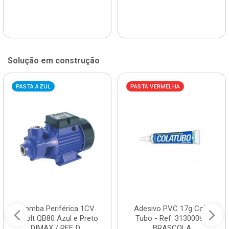
Solução em construção
PASTA AZUL
PASTA VERMELHA
Bomba Periférica 1CV
Adesivo PVC 17g Cola
Bivolt QB80 Azul e Preto
Tubo - Ref. 3130009 -
DIMAX / REF. D...
BRASCOLA