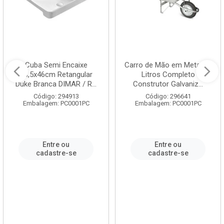
Cuba Semi Encaixe
Carro de Mão em Metal 60
58,5x46cm Retangular
Litros Completo
Duke Branca DIMAR / R...
Construtor Galvaniz...
Código: 294913
Código: 296641
Embalagem: PC0001PC
Embalagem: PC0001PC
Entre ou
Entre ou
cadastre-se
cadastre-se