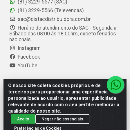
(81) 3229-5577 (SAC)
(81) 3229-5566 (Televendas)
sac@distacdistribuidora.com.br
Horário do atendimento do SAC - Segunda a
Sábado das 08:00 às 18:00hrs, exceto feriados
nacionais.
Instagram
Facebook
YouTube
O nosso site coleta cookies próprios e de
Distac Distribuidora - Av. Durval de Góes Monteiro, 7049
terceiros para proporcionar uma experiência
- Jardim Petrópolis - Maceió/AL - CEP 57061-000 - CNPJ
personalizada ao usuário, apresentar publicidade
08.072.649/0001-20
relevante de acordo com o seu perfil e melhorar a
qualidade do nosso site.
Aceito
Negar não essenciais
Preferências de Cookies