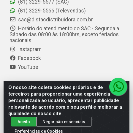
(81) 3229-5577 (SAC)
(81) 3229-5566 (Televendas)
sac@distacdistribuidora.com.br
Horário do atendimento do SAC - Segunda a
Sábado das 08:00 às 18:00hrs, exceto feriados
nacionais.
Instagram
Facebook
YouTube
O nosso site coleta cookies próprios e de
Distac Distribuidora - Av. Durval de Góes Monteiro, 7049
terceiros para proporcionar uma experiência
- Jardim Petrópolis - Maceió/AL - CEP 57061-000 - CNPJ
personalizada ao usuário, apresentar publicidade
08.072.649/0001-20
relevante de acordo com o seu perfil e melhorar a
qualidade do nosso site.
Aceito
Negar não essenciais
Preferências de Cookies