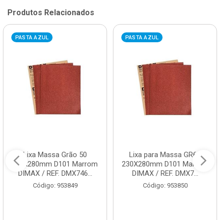
Produtos Relacionados
PASTA AZUL
PASTA AZUL
Lixa Massa Grão 50
Lixa para Massa GR60
230x280mm D101 Marrom
230X280mm D101 Marrom
DIMAX / REF. DMX746...
DIMAX / REF. DMX7...
Código: 953849
Código: 953850