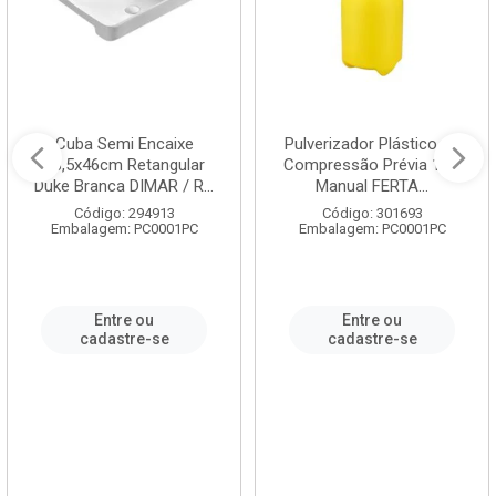
Cuba Semi Encaixe
Pulverizador Plástico de
58,5x46cm Retangular
Compressão Prévia 1,5L
Duke Branca DIMAR / R...
Manual FERTA...
Código: 294913
Código: 301693
Embalagem: PC0001PC
Embalagem: PC0001PC
Entre ou
Entre ou
cadastre-se
cadastre-se