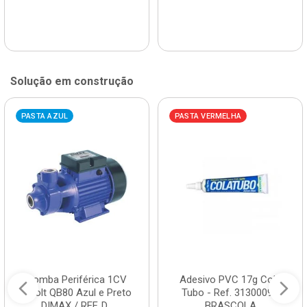
Solução em construção
PASTA AZUL
PASTA VERMELHA
Bomba Periférica 1CV
Adesivo PVC 17g Cola
Bivolt QB80 Azul e Preto
Tubo - Ref. 3130009 -
DIMAX / REF. D...
BRASCOLA