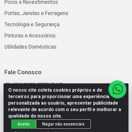
Pisos e Revestimentos
Portas, Janelas e Ferragens
Tecnologia e Segurança
Pinturas e Acessórios
Utilidades Domésticas
Fale Conosco
(81) 3229-5577 (SAC)
O nosso site coleta cookies próprios e de
(81) 3229-5566 (Televendas)
terceiros para proporcionar uma experiência
sac@distacdistribuidora.com.br
personalizada ao usuário, apresentar publicidade
relevante de acordo com o seu perfil e melhorar a
Horário do atendimento do SAC - Segunda a
qualidade do nosso site.
Sábado das 08:00 às 18:00hrs, exceto feriados
nacionais.
Aceito
Negar não essenciais
Instagram