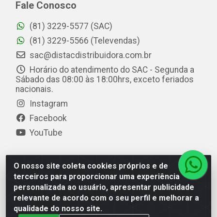
Fale Conosco
(81) 3229-5577 (SAC)
(81) 3229-5566 (Televendas)
sac@distacdistribuidora.com.br
Horário do atendimento do SAC - Segunda a
Sábado das 08:00 às 18:00hrs, exceto feriados
nacionais.
Instagram
Facebook
YouTube
O nosso site coleta cookies próprios e de
Distac Distribuidora - Av. Durval de Góes Monteiro, 7049
terceiros para proporcionar uma experiência
- Jardim Petrópolis - Maceió/AL - CEP 57061-000 - CNPJ
personalizada ao usuário, apresentar publicidade
08.072.649/0001-20
relevante de acordo com o seu perfil e melhorar a
qualidade do nosso site.