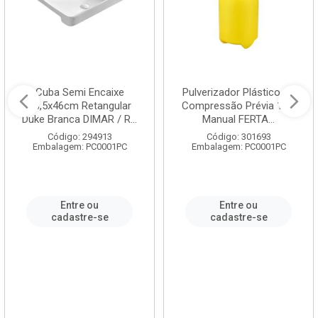
Cuba Semi Encaixe
Pulverizador Plástico de
58,5x46cm Retangular
Compressão Prévia 1,5L
Duke Branca DIMAR / R...
Manual FERTA...
Código: 294913
Código: 301693
Embalagem: PC0001PC
Embalagem: PC0001PC
Entre ou
Entre ou
cadastre-se
cadastre-se