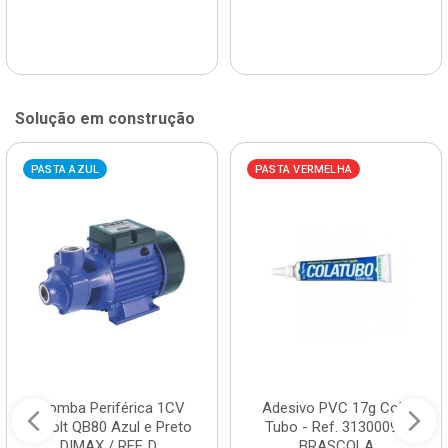
Solução em construção
PASTA AZUL
PASTA VERMELHA
Bomba Periférica 1CV
Adesivo PVC 17g Cola
Bivolt QB80 Azul e Preto
Tubo - Ref. 3130009 -
DIMAX / REF. D...
BRASCOLA