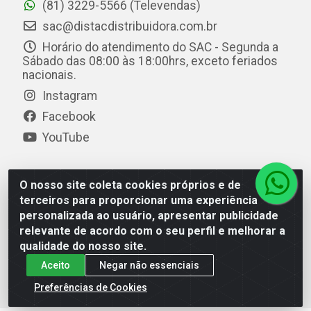
(81) 3229-5566 (Televendas)
sac@distacdistribuidora.com.br
Horário do atendimento do SAC - Segunda a
Sábado das 08:00 às 18:00hrs, exceto feriados
nacionais.
Instagram
Facebook
YouTube
O nosso site coleta cookies próprios e de
Distac Distribuidora - Av. Durval de Góes Monteiro, 7049
terceiros para proporcionar uma experiência
- Jardim Petrópolis - Maceió/AL - CEP 57061-000 - CNPJ
personalizada ao usuário, apresentar publicidade
08.072.649/0001-20
relevante de acordo com o seu perfil e melhorar a
qualidade do nosso site.
Aceito
Negar não essenciais
Preferências de Cookies