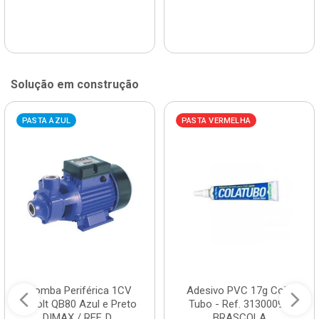
Solução em construção
PASTA AZUL
PASTA VERMELHA
Bomba Periférica 1CV
Adesivo PVC 17g Cola
Bivolt QB80 Azul e Preto
Tubo - Ref. 3130009 -
DIMAX / REF. D...
BRASCOLA