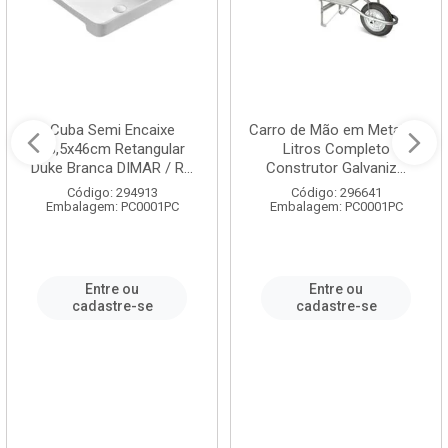
Cuba Semi Encaixe
Carro de Mão em Metal 60
58,5x46cm Retangular
Litros Completo
Duke Branca DIMAR / R...
Construtor Galvaniz...
Código: 294913
Código: 296641
Embalagem: PC0001PC
Embalagem: PC0001PC
Entre ou
Entre ou
cadastre-se
cadastre-se