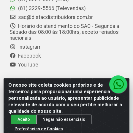
(81) 3229-5566 (Televendas)
sac@distacdistribuidora.com.br
Horário do atendimento do SAC - Segunda a
Sábado das 08:00 às 18:00hrs, exceto feriados
nacionais.
Instagram
Facebook
YouTube
O nosso site coleta cookies próprios e de
Distac Distribuidora - Av. Durval de Góes Monteiro, 7049
terceiros para proporcionar uma experiência
- Jardim Petrópolis - Maceió/AL - CEP 57061-000 - CNPJ
personalizada ao usuário, apresentar publicidade
08.072.649/0001-20
relevante de acordo com o seu perfil e melhorar a
qualidade do nosso site.
Aceito
Negar não essenciais
Preferências de Cookies