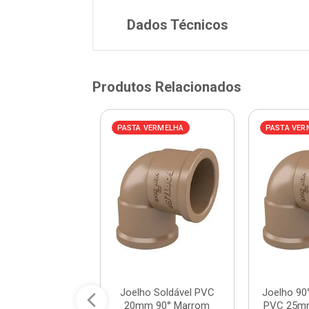
Dados Técnicos
Produtos Relacionados
VERMELHA
PASTA VERMELHA
PASTA VER
90° Soldável em
Joelho Soldável PVC
Joelho 90
com Bucha de
20mm 90° Marrom
PVC 25m