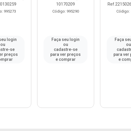
10130259
10170209
Ref.2215026
o: 995273
Código: 995290
Código:
seu login
Faça seu login
Faça seu
ou
ou
o
stre-se
cadastre-se
cadast
er preços
para ver preços
para ver
omprar
e comprar
e com