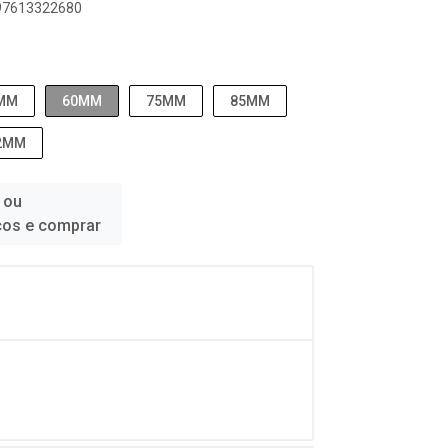
897613322680
MM
60MM
75MM
85MM
2MM
 ou
ços e comprar