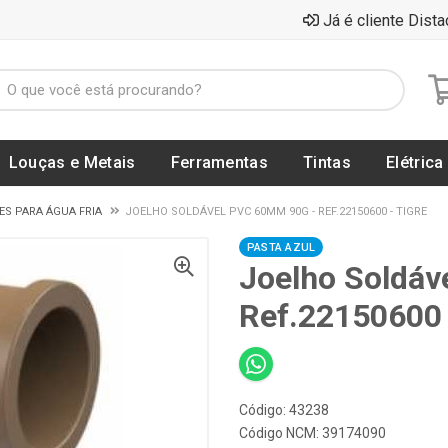
Já é cliente Dista
Louças e Metais
Ferramentas
Tintas
Elétrica
S PARA ÁGUA FRIA
JOELHO SOLDÁVEL PVC 60MM 90G - REF.22150600 - TIGRE
PASTA AZUL
Joelho Soldáv
Ref.22150600 
Código: 43238
Código NCM: 39174090