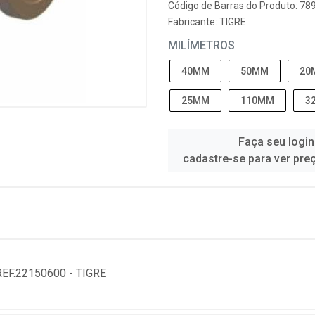
Código de Barras do Produto: 7
Fabricante:
TIGRE
MILÍMETROS
40MM
50MM
20
25MM
110MM
3
Faça seu login
cadastre-se para ver pre
F.22150600 - TIGRE