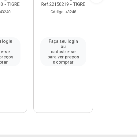
0 - TIGRE
Ref.22150219 - TIGRE
TIGRE
 43240
Código: 43248
Código: 43
 login
Faça seu login
Faça seu l
u
ou
ou
re-se
cadastre-se
cadastre-
 preços
para ver preços
para ver pr
prar
e comprar
e compr