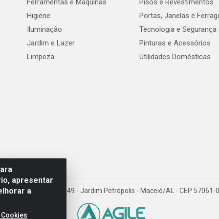
Ferramentas e Máquinas
Pisos e Revestimentos
Higiene
Portas, Janelas e Ferra
Iluminação
Tecnologia e Segurança
Jardim e Lazer
Pinturas e Acessórios
Limpeza
Utilidades Domésticas
para
io, apresentar
elhorar a
val de Góes Monteiro, 7049 - Jardim Petrópolis - Maceió/AL - CEP 5706
 Cookies