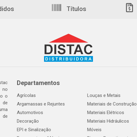
didos
Títulos
Departamentos
tac
a no
Agrícolas
Louças e Metais
do o
 de
Argamassas e Rejuntes
Materiais de Construção
 uma
Automotivos
Materiais Elétricos
e de
Decoração
Materiais Hidráulicos
EPI e Sinalização
Móveis