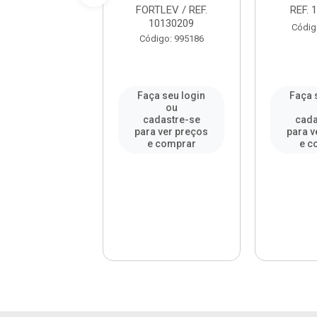
5mmx1/2 Pol. ...
FORTLEV / REF.
REF. 
10130209
digo: 995344
Códig
Código: 995186
a seu login
Faça seu login
Faça 
ou
ou
adastre-se
cadastre-se
cada
a ver preços
para ver preços
para v
e comprar
e comprar
e c