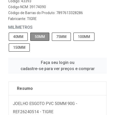
Código: 43393
Código NCM: 39174090
Código de Barras do Produto: 7897613328286
Fabricante:
TIGRE
MILÍMETROS
40MM
50MM
75MM
100MM
150MM
Faça seu login ou
cadastre-se para ver preços e comprar
Resumo
JOELHO ESGOTO PVC 50MM 90G -
REF.26240514 - TIGRE