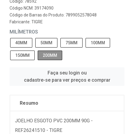
Código: 78592
Código NCM: 39174090
Código de Barras do Produto: 7899052578048
Fabricante:
TIGRE
MILÍMETROS
40MM
50MM
75MM
100MM
150MM
200MM
Faça seu login ou
cadastre-se para ver preços e comprar
Resumo
JOELHO ESGOTO PVC 200MM 90G -
REF.26241510 - TIGRE