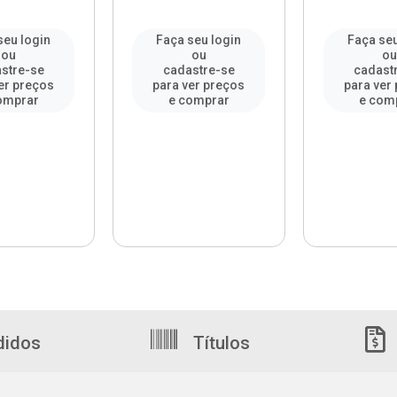
seu login
Faça seu login
Faça seu
ou
ou
o
stre-se
cadastre-se
cadast
er preços
para ver preços
para ver
omprar
e comprar
e com
didos
Títulos