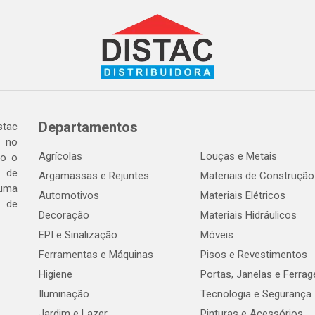
Departamentos
tac
a no
Agrícolas
Louças e Metais
do o
 de
Argamassas e Rejuntes
Materiais de Construção
 uma
Automotivos
Materiais Elétricos
e de
Decoração
Materiais Hidráulicos
EPI e Sinalização
Móveis
Ferramentas e Máquinas
Pisos e Revestimentos
Higiene
Portas, Janelas e Ferra
Iluminação
Tecnologia e Segurança
Jardim e Lazer
Pinturas e Acessórios