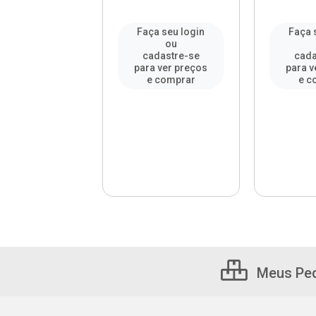
a seu login
Faça seu login
Faça 
ou
ou
adastre-se
cadastre-se
cada
a ver preços
para ver preços
para v
e comprar
e comprar
e c
Meus Pe