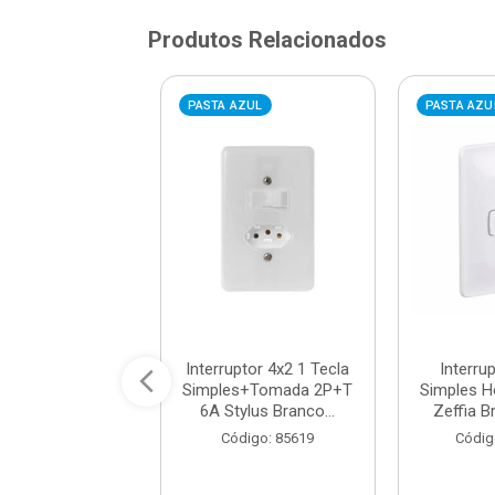
Produtos Relacionados
AZUL
PASTA AZUL
PASTA AZU
ptor 4x2 2 Teclas
Interruptor 4x2 1 Tecla
Interru
s+Tomada 2P+T
Simples+Tomada 2P+T
Simples H
tylus Branc...
6A Stylus Branco...
Zeffia Br
digo: 85655
Código: 85619
Códig