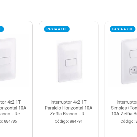
L
PASTA AZUL
PASTA AZUL
ptor 4x2 1T
Interruptor 4x2 1T
Interrupto
orizontal 10A
Paralelo Horizontal 10A
Simples+To
anco - Re...
Zeffia Branco - R...
10A Zeffia Br
o: 884786
Código: 884791
Código: 