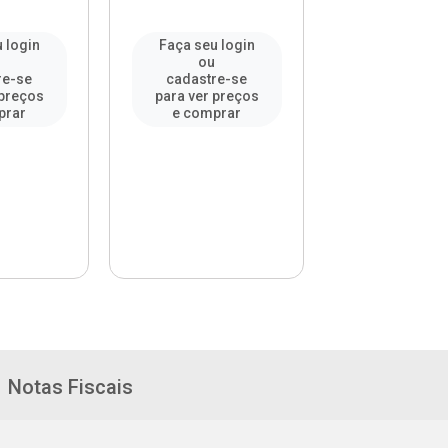
 login
Faça seu login
Faça seu l
u
ou
ou
re-se
cadastre-se
cadastre-
 preços
para ver preços
para ver pr
prar
e comprar
e compr
Notas Fiscais