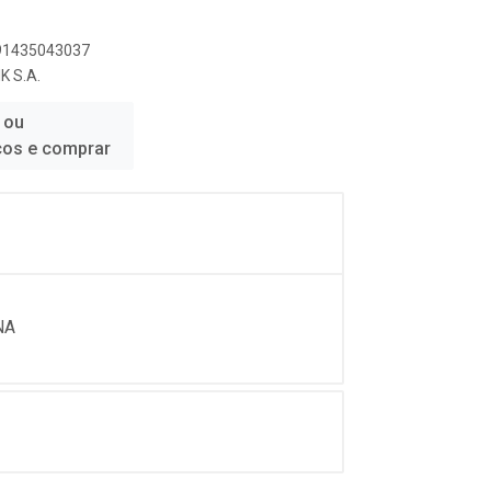
891435043037
 S.A.
 ou
ços e comprar
NA