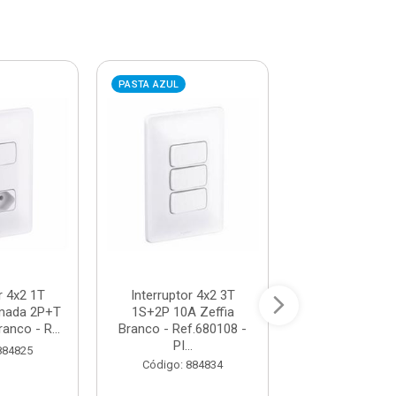
PASTA AZUL
PASTA AZUL
r 4x2 1T
Interruptor 4x2 3T
Interruptor So
mada 2P+T
1S+2P 10A Zeffia
Tecla Simpl
anco - R...
Branco - Ref.680108 -
Redondo - Ref.1
PI...
884825
Código: 74
Código: 884834