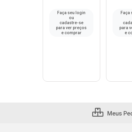
a seu login
Faça seu login
Faça 
ou
ou
adastre-se
cadastre-se
cada
a ver preços
para ver preços
para v
e comprar
e comprar
e c
Meus Pe