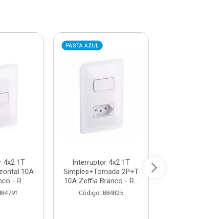
PASTA AZUL
PASTA AZUL
r 4x2 1T
Interruptor 4x2 1T
Interruptor 
izontal 10A
Simples+Tomada 2P+T
1S+2P 10A Z
co - R...
10A Zeffia Branco - R...
Branco - Ref.6
PI...
884791
Código: 884825
Código: 88