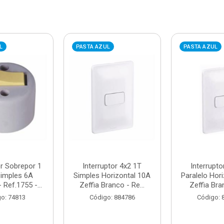
L
PASTA AZUL
PASTA AZUL
or Sobrepor 1
Interruptor 4x2 1T
Interrupto
Simples 6A
Simples Horizontal 10A
Paralelo Hor
Ref.1755 -...
Zeffia Branco - Re...
Zeffia Bran
o: 74813
Código: 884786
Código: 