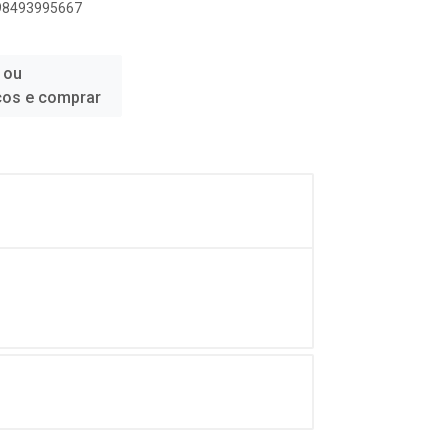
898493995667
 ou
ços e comprar