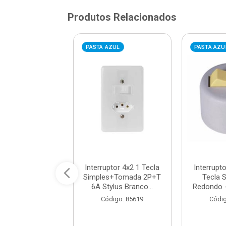
Produtos Relacionados
AZUL
PASTA AZUL
PASTA AZU
ptor 4x2 2 Teclas
Interruptor 4x2 1 Tecla
Interrupt
s+Tomada 2P+T
Simples+Tomada 2P+T
Tecla 
tylus Branc...
6A Stylus Branco...
Redondo - 
digo: 85655
Código: 85619
Códig