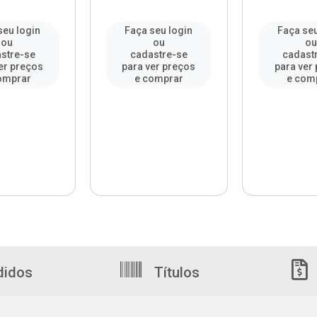
seu login
Faça seu login
Faça seu
ou
ou
o
stre-se
cadastre-se
cadast
er preços
para ver preços
para ver
omprar
e comprar
e com
didos
Títulos