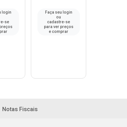
 login
Faça seu login
Faça seu l
u
ou
ou
re-se
cadastre-se
cadastre-
 preços
para ver preços
para ver pr
prar
e comprar
e compr
Notas Fiscais