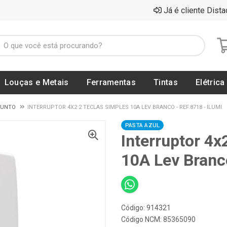
Já é cliente Dista
Louças e Metais
Ferramentas
Tintas
Elétrica
JUNTO
INTERRUPTOR 4X2 2 TECLAS SIMPLES 10A LEV BRANCO - REF.8718 - ILUMI
PASTA AZUL
Interruptor 4x
10A Lev Branc
Código: 914321
Código NCM: 85365090