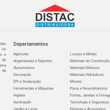
Departamentos
tac
a no
Agrícolas
Louças e Metais
do o
 de
Argamassas e Rejuntes
Materiais de Construção
 uma
Automotivos
Materiais Elétricos
e de
Decoração
Materiais Hidráulicos
EPI e Sinalização
Móveis
Ferramentas e Máquinas
Pisos e Revestimentos
Higiene
Portas, Janelas e Ferra
Iluminação
Tecnologia e Segurança
Jardim e Lazer
Pinturas e Acessórios