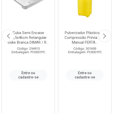
Cuba Semi Encaixe
Pulverizador Plástico de
58,5x46cm Retangular
Compressão Prévia 1,5L
Duke Branca DIMAR / R...
Manual FERTA...
Código: 294913
Código: 301693
Embalagem: PC0001PC
Embalagem: PC0001PC
Entre ou
Entre ou
cadastre-se
cadastre-se