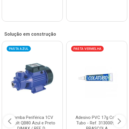
Solução em construção
PASTA AZUL
PASTA VERMELHA
Bomba Periférica 1CV
Adesivo PVC 17g Cola
Bivolt QB80 Azul e Preto
Tubo - Ref. 3130009 -
DIMAX / REF. D...
BRASCOLA