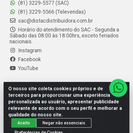
(81) 3229-5577 (SAC)
(81) 3229-5566 (Televendas)
sac@distacdistribuidora.com.br
Horário do atendimento do SAC - Segunda a
Sábado das 08:00 às 18:00hrs, exceto feriados
nacionais.
Instagram
Facebook
YouTube
O nosso site coleta cookies próprios e de
Distac Distribuidora - Av. Durval de Góes Monteiro, 7049
terceiros para proporcionar uma experiência
- Jardim Petrópolis - Maceió/AL - CEP 57061-000 - CNPJ
personalizada ao usuário, apresentar publicidade
08.072.649/0001-20
relevante de acordo com o seu perfil e melhorar a
qualidade do nosso site.
Aceito
Negar não essenciais
Preferências de Cookies