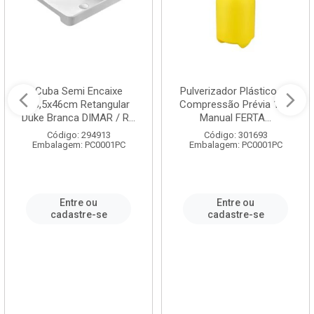
Cuba Semi Encaixe
Pulverizador Plástico de
58,5x46cm Retangular
Compressão Prévia 1,5L
Duke Branca DIMAR / R...
Manual FERTA...
Código: 294913
Código: 301693
Embalagem: PC0001PC
Embalagem: PC0001PC
Entre ou
Entre ou
cadastre-se
cadastre-se