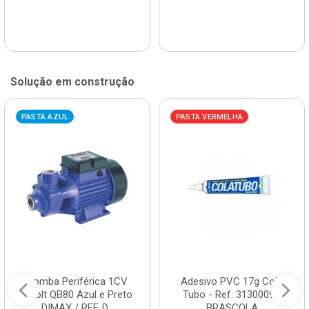
Solução em construção
PASTA AZUL
PASTA VERMELHA
Bomba Periférica 1CV
Adesivo PVC 17g Cola
Bivolt QB80 Azul e Preto
Tubo - Ref. 3130009 -
DIMAX / REF. D...
BRASCOLA