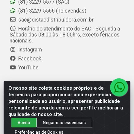
(81) 3229-5577 (SAC)
(81) 3229-5566 (Televendas)
sac@distacdistribuidora.com.br
Horário do atendimento do SAC - Segunda a
Sábado das 08:00 às 18:00hrs, exceto feriados
nacionais.
Instagram
Facebook
YouTube
O nosso site coleta cookies próprios e de
Distac Distribuidora - Av. Durval de Góes Monteiro, 7049
terceiros para proporcionar uma experiência
- Jardim Petrópolis - Maceió/AL - CEP 57061-000 - CNPJ
personalizada ao usuário, apresentar publicidade
08.072.649/0001-20
relevante de acordo com o seu perfil e melhorar a
qualidade do nosso site.
Aceito
Negar não essenciais
Preferências de Cookies