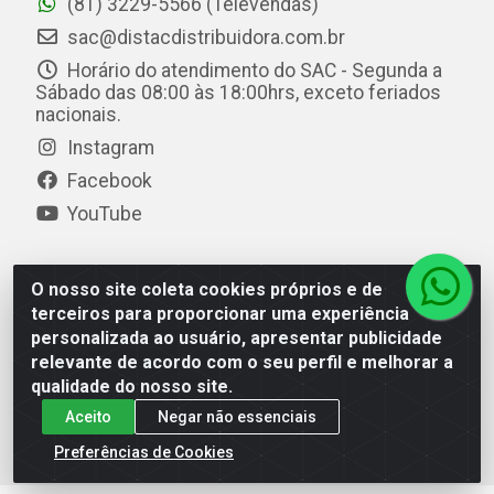
(81) 3229-5566 (Televendas)
sac@distacdistribuidora.com.br
Horário do atendimento do SAC - Segunda a
Sábado das 08:00 às 18:00hrs, exceto feriados
nacionais.
Instagram
Facebook
YouTube
O nosso site coleta cookies próprios e de
Distac Distribuidora - Av. Durval de Góes Monteiro, 7049
terceiros para proporcionar uma experiência
- Jardim Petrópolis - Maceió/AL - CEP 57061-000 - CNPJ
personalizada ao usuário, apresentar publicidade
08.072.649/0001-20
relevante de acordo com o seu perfil e melhorar a
qualidade do nosso site.
Aceito
Negar não essenciais
Preferências de Cookies