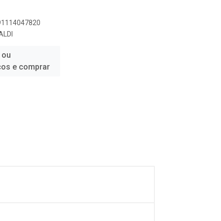
891114047820
ALDI
 ou
ços e comprar