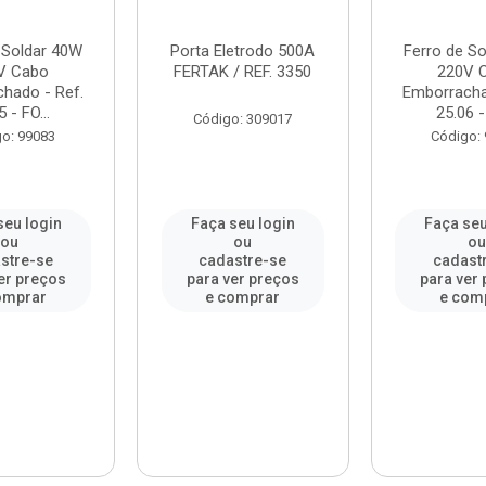
 Soldar 40W
Porta Eletrodo 500A
Ferro de S
V Cabo
FERTAK / REF. 3350
220V 
hado - Ref.
Emborracha
5 - FO...
25.06 - 
Código: 309017
o: 99083
Código:
seu login
Faça seu login
Faça seu
ou
ou
ou
stre-se
cadastre-se
cadast
er preços
para ver preços
para ver
omprar
e comprar
e com