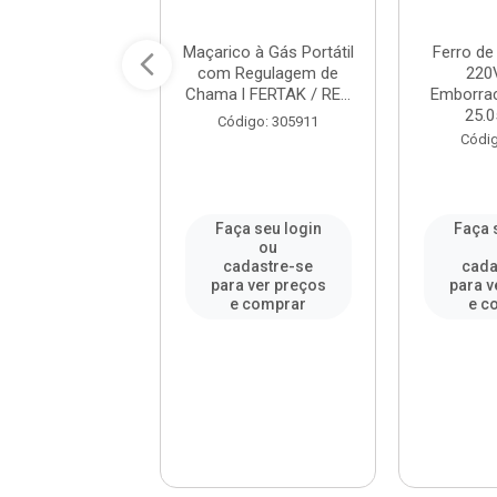
 de Soldar 30W
Maçarico à Gás Portátil
Ferro de
20V Cabo
com Regulagem de
220
rachado - Ref.
Chama l FERTAK / RE...
Emborrac
5.04 - FO...
25.0
Código: 305911
digo: 99078
Códig
a seu login
Faça seu login
Faça 
ou
ou
adastre-se
cadastre-se
cada
a ver preços
para ver preços
para v
 comprar
e comprar
e c