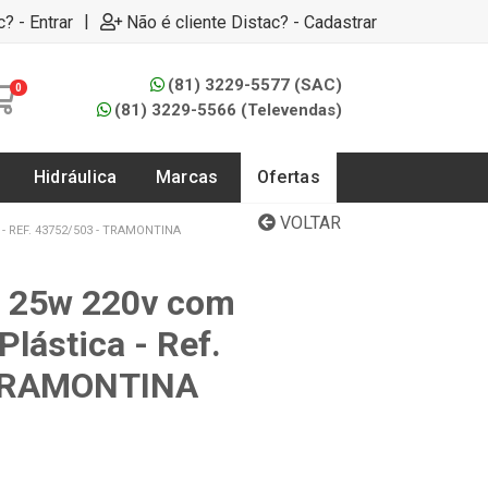
|
c? - Entrar
Não é cliente Distac? - Cadastrar
(81) 3229-5577 (SAC)
0
(81) 3229-5566 (Televendas)
Hidráulica
Marcas
Ofertas
VOLTAR
REF. 43752/503 - TRAMONTINA
a 25w 220v com
lástica - Ref.
 TRAMONTINA