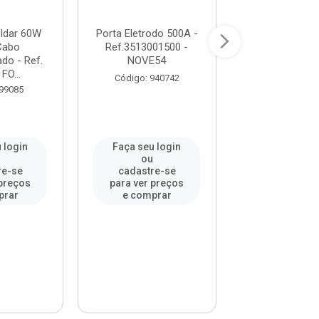
oldar 60W
Porta Eletrodo 500A -
Ferro De S
Cabo
Ref.3513001500 -
50W220V C
do - Ref.
NOVE54
Emborracha
FO...
Ref.7465220005
Código: 940742
 99085
Código: 913
 login
Faça seu login
Faça seu l
ou
ou
re-se
cadastre-se
cadastre-
 preços
para ver preços
para ver pr
prar
e comprar
e compr