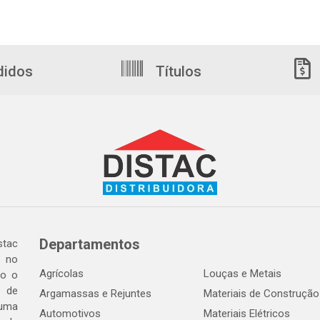
didos
Títulos
Departamentos
tac
a no
Agrícolas
Louças e Metais
do o
 de
Argamassas e Rejuntes
Materiais de Construção
 uma
Automotivos
Materiais Elétricos