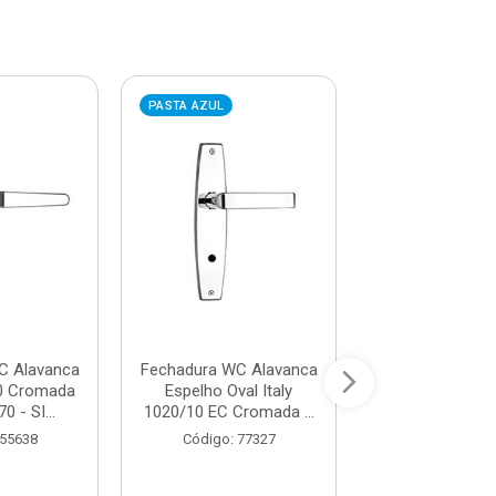
PASTA AZUL
PASTA VERMELHA
C Alavanca
Fechadura WC Alavanca
Fechadura WC
0 Cromada
Espelho Oval Italy
Cromado
0 - SI...
1020/10 EC Cromada ...
Ref.03003.077
SOPRAN
 55638
Código: 77327
Código: 53