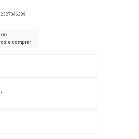
892327046389
 ou
ços e comprar
O