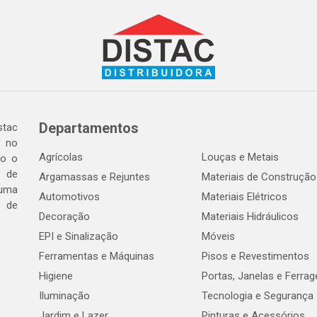
Departamentos
tac
a no
Agrícolas
Louças e Metais
do o
 de
Argamassas e Rejuntes
Materiais de Construção
 uma
Automotivos
Materiais Elétricos
e de
Decoração
Materiais Hidráulicos
EPI e Sinalização
Móveis
Ferramentas e Máquinas
Pisos e Revestimentos
Higiene
Portas, Janelas e Ferra
Iluminação
Tecnologia e Segurança
Jardim e Lazer
Pinturas e Acessórios