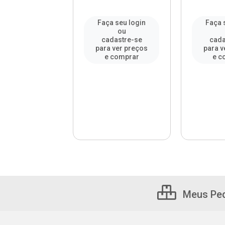
a seu login
Faça seu login
Faça 
ou
ou
adastre-se
cadastre-se
cada
a ver preços
para ver preços
para v
e comprar
e comprar
e c
Meus Pe