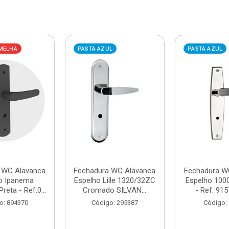
MELHA
PASTA AZUL
PASTA AZUL
 WC Alavanca
Fechadura WC Alavanca
Fechadura W
o Ipanema
Espelho Lille 1320/32ZC
Espelho 100
eta - Ref.0...
Cromado SILVAN...
- Ref. 9157
o: 894370
Código: 295387
Código: