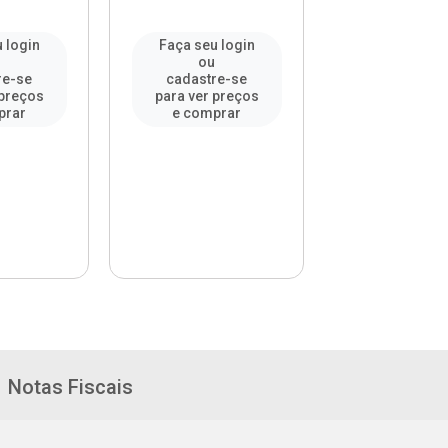
 login
Faça seu login
Faça seu l
u
ou
ou
re-se
cadastre-se
cadastre-
 preços
para ver preços
para ver pr
prar
e comprar
e compr
Notas Fiscais