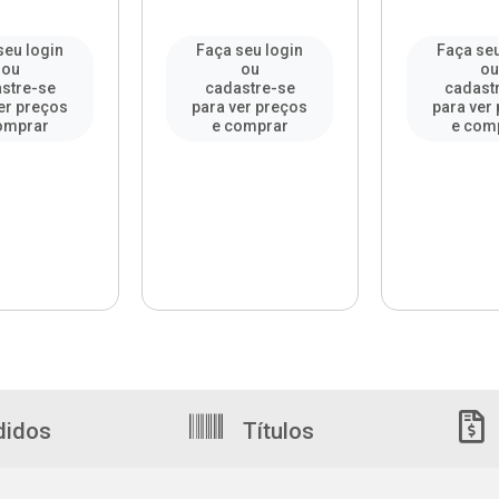
seu login
Faça seu login
Faça seu
ou
ou
o
stre-se
cadastre-se
cadast
er preços
para ver preços
para ver
omprar
e comprar
e com
didos
Títulos