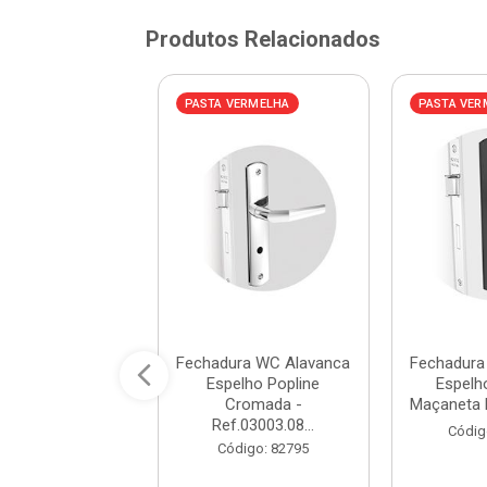
Produtos Relacionados
AZUL
PASTA VERMELHA
PASTA VER
ura WC Alavanca
Fechadura WC Alavanca
Fechadura
o Italy 1220/10
Espelho Popline
Espelh
idada - Ref...
Cromada -
Maçaneta Pr
Ref.03003.08...
digo: 286936
Códig
Código: 82795