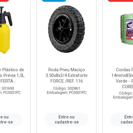
r Plástico de
Roda Pneu Maciço
Cordas P
 Prévia 1,5L
3.50x8x3/4 Extraforte
14mmx85m
FERTA...
FORCE /REF. 116
Verde - 
CORDA
: 301693
Código: 302861
: PC0001PC
Embalagem: PC0001PC
Código:
Embalagem
re ou
Entre ou
Entr
tre-se
cadastre-se
cadas