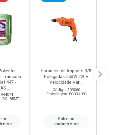
oliéster
Furadeira de Impacto 3/8
Tomada em B
 Trançada
Polegadas 550W 220V
2P+T 20A Ne
Ref.447 -
Velocidade Vari...
/ REF. 
S ...
Código: 309060
Código:
Embalagem: PC0001PC
Embalagem:
 944071
: ROL85MT
e ou
Entre ou
Entr
tre-se
cadastre-se
cadast