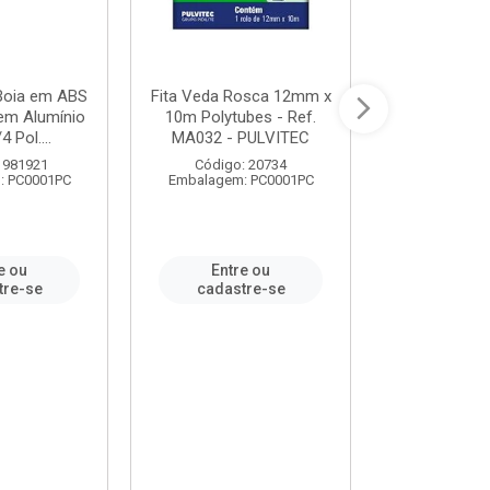
 Boia em ABS
Fita Veda Rosca 12mm x
Tê Soldável
em Alumínio
10m Polytubes - Ref.
Ref.222002
4 Pol....
MA032 - PULVITEC
 981921
Código: 20734
Código:
: PC0001PC
Embalagem: PC0001PC
Embalagem:
e ou
Entre ou
Entr
tre-se
cadastre-se
cadast