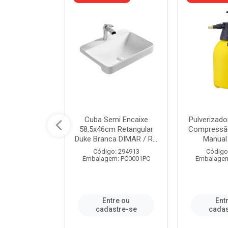
 Rede Aço
Cuba Semi Encaixe
Pulverizado
0 Zincado 12
58,5x46cm Retangular
Compressão
f.91610 - ...
Duke Branca DIMAR / R...
Manual 
o: 18790
Código: 294913
Código
m: SC0012PA
Embalagem: PC0001PC
Embalagem
re ou
Entre ou
Ent
stre-se
cadastre-se
cadas