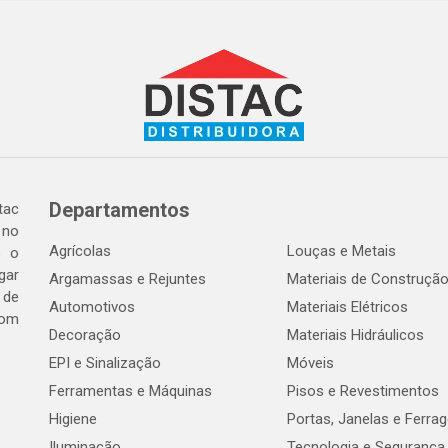
Departamentos
tac
 no
Agrícolas
Louças e Metais
o o
gar
Argamassas e Rejuntes
Materiais de Construçã
 de
Automotivos
Materiais Elétricos
com
Decoração
Materiais Hidráulicos
EPI e Sinalização
Móveis
Ferramentas e Máquinas
Pisos e Revestimentos
Higiene
Portas, Janelas e Ferra
Iluminação
Tecnologia e Segurança