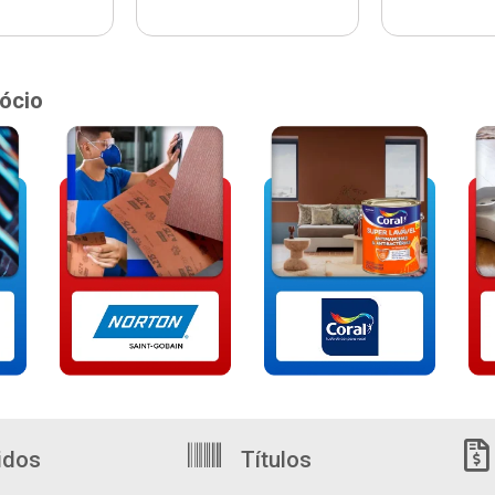
ócio
idos
Títulos