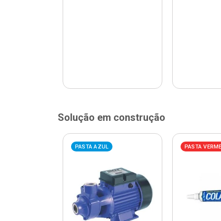
Solução em construção
ELHA
PASTA AZUL
PASTA VERM