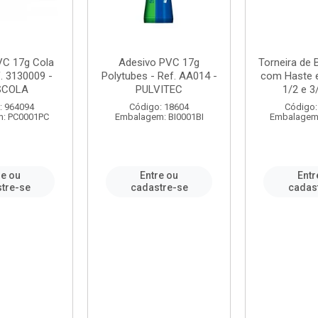
VC 17g Cola
Adesivo PVC 17g
Torneira de
. 3130009 -
Polytubes - Ref. AA014 -
com Haste 
SCOLA
PULVITEC
1/2 e 3/
: 964094
Código: 18604
Código:
: PC0001PC
Embalagem: BI0001BI
Embalagem
re ou
Entre ou
Entr
tre-se
cadastre-se
cadas