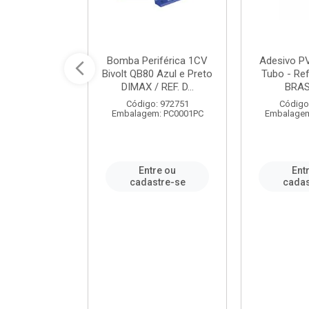
ável em PVC
Bomba Periférica 1CV
Adesivo P
ORTLEV / REF.
Bivolt QB80 Azul e Preto
Tubo - Ref
10129
DIMAX / REF. D...
BRA
: 995336
Código: 972751
Código
m: PC0001PC
Embalagem: PC0001PC
Embalagem
re ou
Entre ou
Ent
stre-se
cadastre-se
cadas