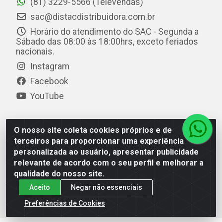
(81) 3229-5566 (Televendas)
sac@distacdistribuidora.com.br
Horário do atendimento do SAC - Segunda a
Sábado das 08:00 às 18:00hrs, exceto feriados
nacionais.
Instagram
Facebook
YouTube
O nosso site coleta cookies próprios e de
Distac Distribuidora - Av. Durval de Góes Monteiro, 7049
terceiros para proporcionar uma experiência
- Jardim Petrópolis - Maceió/AL - CEP 57061-000 - CNPJ
personalizada ao usuário, apresentar publicidade
08.072.649/0001-20
relevante de acordo com o seu perfil e melhorar a
qualidade do nosso site.
Aceito
Negar não essenciais
Preferências de Cookies